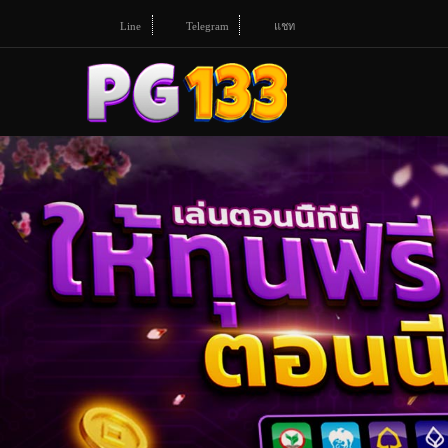
Line
Telegram
แชท