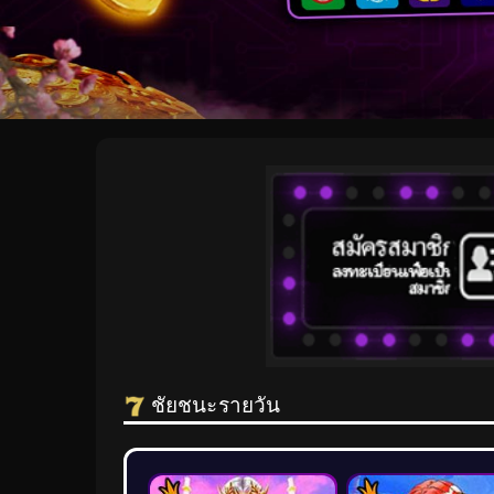
ชัยชนะรายวัน