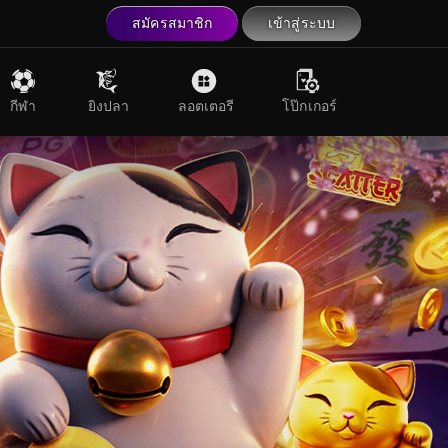
สมัครสมาชิก
เข้าสู่ระบบ
กีฬา
ยิงปลา
ลอตเตอรี
โป๊กเกอร์