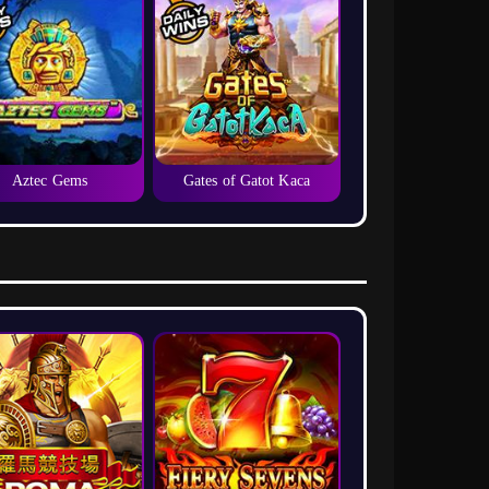
Aztec Gems
Gates of Gatot Kaca