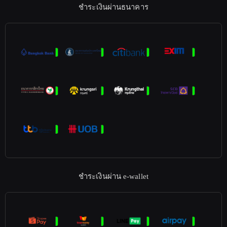
ชำระเงินผ่านธนาคาร
ชำระเงินผ่าน e-wallet